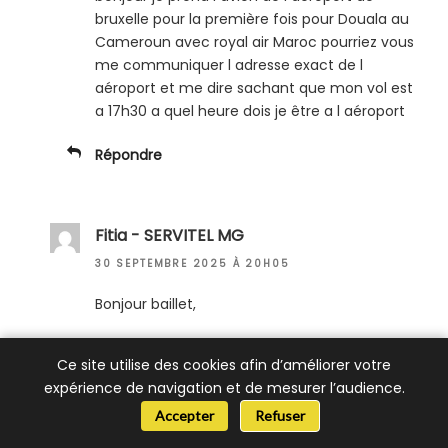
bruxelle pour la première fois pour Douala au
Cameroun avec royal air Maroc pourriez vous
me communiquer l adresse exact de l
aéroport et me dire sachant que mon vol est
a 17h30 a quel heure dois je être a l aéroport
Répondre
Fitia - SERVITEL MG
30 SEPTEMBRE 2025 À 20H05
Bonjour baillet,
Nous vous remercions de votre commentaire
Ce site utilise des cookies afin d’améliorer votre
sur notre site, vos contributions et vos avis
expérience de navigation et de mesurer l’audience.
sont importants pour la communauté.
📞 Besoin d’aide ?
Accepter
Refuser
Voici l’adresse de l’aéroport : Leopoldlaan, 1930