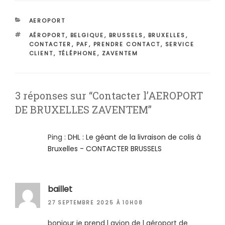
CATÉGORIES
AEROPORT
ÉTIQUETTES
AÉROPORT
,
BELGIQUE
,
BRUSSELS
,
BRUXELLES
,
CONTACTER
,
PAF
,
PRENDRE CONTACT
,
SERVICE
CLIENT
,
TÉLÉPHONE
,
ZAVENTEM
3 réponses sur “Contacter l’AEROPORT
DE BRUXELLES ZAVENTEM”
Ping :
DHL : Le géant de la livraison de colis à
Bruxelles - CONTACTER BRUSSELS
baillet
27 SEPTEMBRE 2025 À 10H08
bonjour je prend l avion de l aéroport de