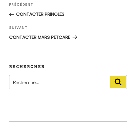
Navigation
Article
PRÉCÉDENT
de
précédent
CONTACTER PRINGLES
l’article
Article
SUIVANT
suivant
CONTACTER MARS PETCARE
RECHERCHER
Recherche
Recher
pour
: