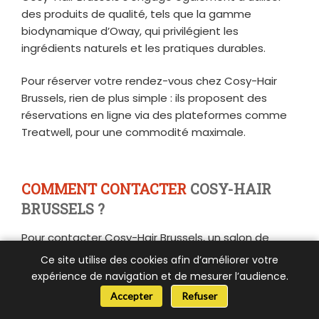
des produits de qualité, tels que la gamme
biodynamique d’Oway, qui privilégient les
ingrédients naturels et les pratiques durables.
Pour réserver votre rendez-vous chez Cosy-Hair
Brussels, rien de plus simple : ils proposent des
réservations en ligne via des plateformes comme
Treatwell, pour une commodité maximale.
COMMENT CONTACTER
COSY-HAIR
BRUSSELS ?
Pour contacter Cosy-Hair Brussels, un salon de
coiffure qui accorde une grande importance à une
Ce site utilise des cookies afin d’améliorer votre
expérience client optimale et à la proximité avec
expérience de navigation et de mesurer l’audience.
sa clientèle, suivez ces étapes simples :
📞 Besoin d’aide ?
Accepter
Refuser