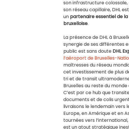
son infrastructure colossale, 
son réseau capillaire, DHL est 
un
partenaire essentiel de l
bruxelloise
.
La présence de DHL à Bruxelle
synergie de ses différentes en
public est sans doute
DHL Ex
l’aéroport de Bruxelles-Nati
maîtresses du réseau mondial
cet investissement de plus de
tri et de transit ultramoderne
Bruxelles au reste du monde
C’est par ce hub que transite
documents et de colis urgent
livraisons le lendemain vers 
Europe, en Amérique et en Asi
tournées vers l’international
est un atout stratégique ines