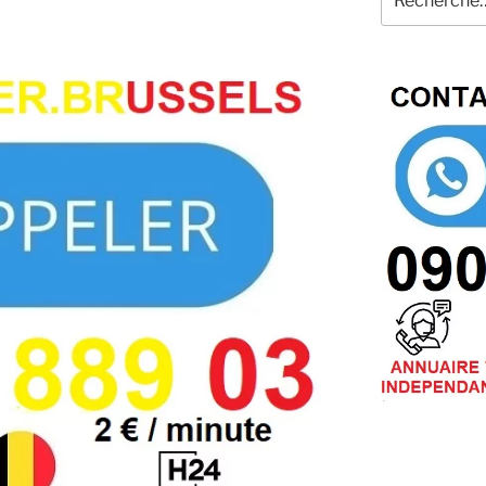
pour
: