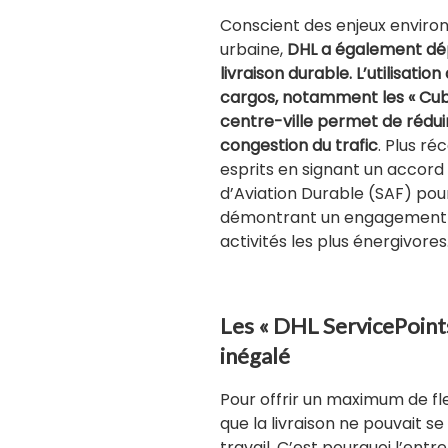
Conscient des enjeux environ
urbaine,
DHL a également dépl
livraison durable. L’utilisatio
cargos, notamment les « Cubi
centre-ville permet de rédui
congestion du trafic
. Plus r
esprits en signant un accord 
d’Aviation Durable (SAF) pour
démontrant un engagement f
activités les plus énergivores
Les « DHL ServicePoints
inégalé
Pour offrir un maximum de flex
que la livraison ne pouvait se 
travail. C’est pourquoi l’ent