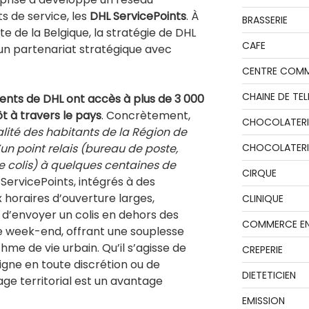
 de service, les
DHL ServicePoints
. À
BRASSERIE
e de la Belgique, la stratégie de DHL
CAFE
n partenariat stratégique avec
CENTRE COMM
CHAINE DE TEL
lients de DHL ont accès à plus de 3 000
t à travers le pays
. Concrètement,
CHOCOLATERI
alité des habitants de la Région de
un point relais (bureau de poste,
CHOCOLATERIE
de colis) à quelques centaines de
CIRQUE
 ServicePoints, intégrés à des
horaires d’ouverture larges,
CLINIQUE
d’envoyer un colis en dehors des
COMMERCE EN
le week-end, offrant une souplesse
me de vie urbain. Qu’il s’agisse de
CREPERIE
gne en toute discrétion ou de
DIETETICIEN
lage territorial est un avantage
EMISSION