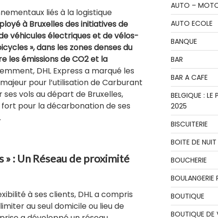
AUTO – MOT
nementaux liés à la logistique
AUTO ECOLE
oyé à Bruxelles des initiatives de
n de véhicules électriques et de vélos-
BANQUE
cycles », dans les zones denses du
re les émissions de CO2 et la
BAR
écemment, DHL Express a marqué les
BAR A CAFE
majeur pour l’utilisation de Carburant
 ses vols au départ de Bruxelles,
BELGIQUE : L
ort pour la décarbonation de ses
2025
.
BISCUITERIE
BOITE DE NUIT
 » : Un Réseau de proximité
BOUCHERIE
BOULANGERIE P
ibilité à ses clients, DHL a compris
BOUTIQUE
limiter au seul domicile ou lieu de
BOUTIQUE DE
reprise a développé un réseau