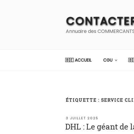
Aller
au
CONTACTER
contenu
principal
Annuaire des COMMERCANTS et
🇧🇪 ACCUEIL
CGU
🇧
ÉTIQUETTE :
SERVICE CL
PUBLIÉ
3 JUILLET 2025
LE
DHL : Le géant de l