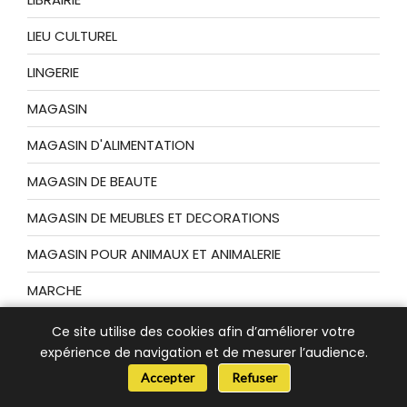
LIEU CULTUREL
LINGERIE
MAGASIN
MAGASIN D'ALIMENTATION
MAGASIN DE BEAUTE
MAGASIN DE MEUBLES ET DECORATIONS
MAGASIN POUR ANIMAUX ET ANIMALERIE
MARCHE
MARCHE AUX PUCES
Ce site utilise des cookies afin d’améliorer votre
expérience de navigation et de mesurer l’audience.
MUSEE
📞 Besoin d’aide ?
Accepter
Refuser
Non classé