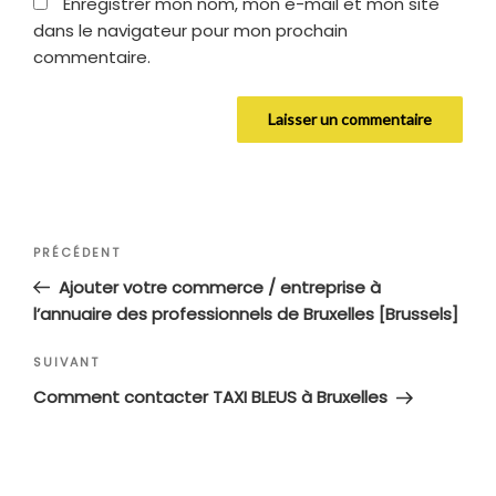
Enregistrer mon nom, mon e-mail et mon site
dans le navigateur pour mon prochain
commentaire.
Navigation
Article
PRÉCÉDENT
de
précédent
Ajouter votre commerce / entreprise à
l’article
l’annuaire des professionnels de Bruxelles [Brussels]
Article
SUIVANT
suivant
Comment contacter TAXI BLEUS à Bruxelles