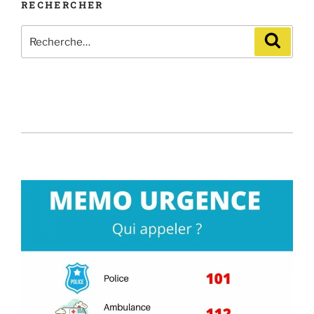
RECHERCHER
Recherche
Recher
pour
: