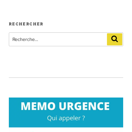
RECHERCHER
Recherche
Recher
pour
: