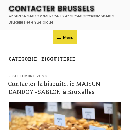
Aller
CONTACTER BRUSSELS
au
Annuaire des COMMERCANTS et autres professionnels à
contenu
Bruxelles et en Belgique
principal
Menu
CATÉGORIE :
BISCUITERIE
PUBLIÉ
7 SEPTEMBRE 2023
LE
Contacter la biscuiterie MAISON
DANDOY -SABLON à Bruxelles