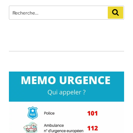
Recherche
Recher
pour
: