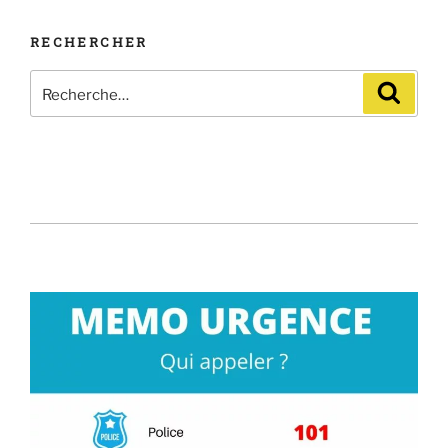
RECHERCHER
Recherche
Recher
pour
: