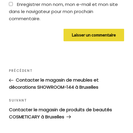
Enregistrer mon nom, mon e-mail et mon site
dans le navigateur pour mon prochain
commentaire.
Navigation
Article
PRÉCÉDENT
de
précédent
Contacter le magasin de meubles et
l’article
décorations SHOWROOM-144 à Bruxelles
Article
SUIVANT
suivant
Contacter le magasin de produits de beautés
COSMETICARY à Bruxelles