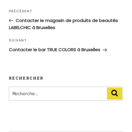
Navigation
Article
PRÉCÉDENT
de
précédent
Contacter le magasin de produits de beautés
l’article
LABELCHIC à Bruxelles
Article
SUIVANT
suivant
Contacter le bar TRUE COLORS à Bruxelles
RECHERCHER
Recherche
Recher
pour
: