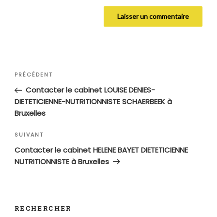
Navigation
Article
PRÉCÉDENT
de
précédent
Contacter le cabinet LOUISE DENIES-
l’article
DIETETICIENNE-NUTRITIONNISTE SCHAERBEEK à
Bruxelles
Article
SUIVANT
suivant
Contacter le cabinet HELENE BAYET DIETETICIENNE
NUTRITIONNISTE à Bruxelles
RECHERCHER