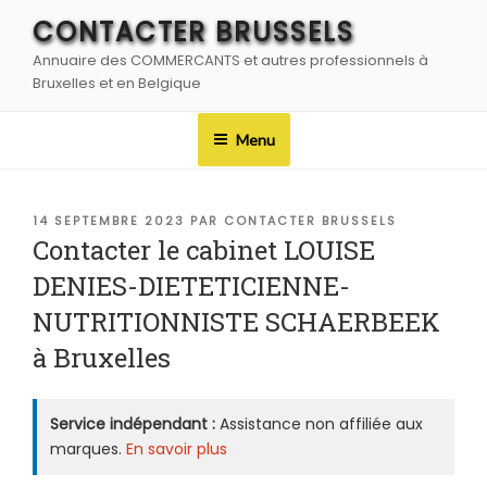
Aller
CONTACTER BRUSSELS
au
Annuaire des COMMERCANTS et autres professionnels à
contenu
Bruxelles et en Belgique
principal
Menu
PUBLIÉ
14 SEPTEMBRE 2023
PAR
CONTACTER BRUSSELS
LE
Contacter le cabinet LOUISE
DENIES-DIETETICIENNE-
NUTRITIONNISTE SCHAERBEEK
à Bruxelles
Service indépendant :
Assistance non affiliée aux
marques.
En savoir plus