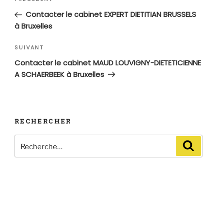
de
précédent
Contacter le cabinet EXPERT DIETITIAN BRUSSELS
l’article
à Bruxelles
Article
SUIVANT
suivant
Contacter le cabinet MAUD LOUVIGNY-DIETETICIENNE
A SCHAERBEEK à Bruxelles
RECHERCHER
Recherche
Recher
pour
: