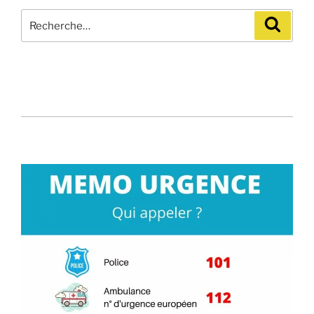
Recherche
Recher
pour
: