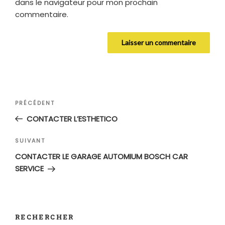
dans le navigateur pour mon prochain
commentaire.
Navigation
Article
PRÉCÉDENT
de
précédent
CONTACTER L’ESTHETICO
l’article
Article
SUIVANT
suivant
CONTACTER LE GARAGE AUTOMIUM BOSCH CAR
SERVICE
RECHERCHER