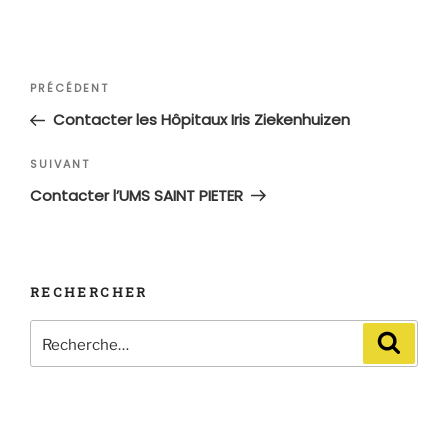
Navigation
Article
PRÉCÉDENT
de
précédent
Contacter les Hôpitaux Iris Ziekenhuizen
l’article
Article
SUIVANT
suivant
Contacter l’UMS SAINT PIETER
RECHERCHER
Recherche
Recher
pour
: