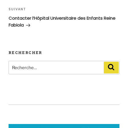
l’article
Article
SUIVANT
suivant
Contacter l’Hôpital Universitaire des Enfants Reine
Fabiola
RECHERCHER
Recherche
Recher
pour
: