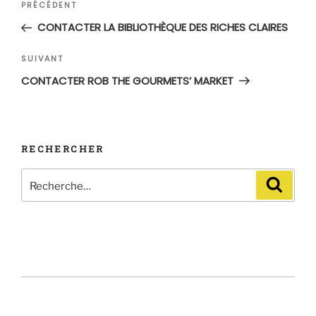
Article
PRÉCÉDENT
de
précédent
CONTACTER LA BIBLIOTHÈQUE DES RICHES CLAIRES
l’article
Article
SUIVANT
suivant
CONTACTER ROB THE GOURMETS’ MARKET
RECHERCHER
Recherche
Recher
pour
: