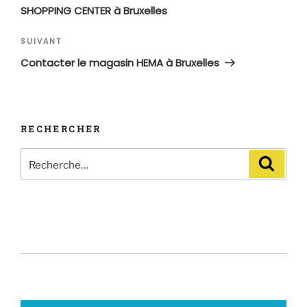
l’article
SHOPPING CENTER à Bruxelles
Article
SUIVANT
suivant
Contacter le magasin HEMA à Bruxelles
RECHERCHER
Recherche
Recher
pour
: