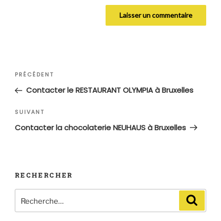
Navigation
Article
PRÉCÉDENT
de
précédent
Contacter le RESTAURANT OLYMPIA à Bruxelles
l’article
Article
SUIVANT
suivant
Contacter la chocolaterie NEUHAUS à Bruxelles
RECHERCHER
Recherche
Recher
pour
: