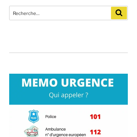
Recherche
Recher
pour
: