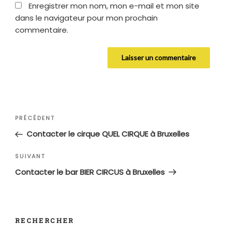
Enregistrer mon nom, mon e-mail et mon site
dans le navigateur pour mon prochain
commentaire.
Navigation
Article
PRÉCÉDENT
de
précédent
Contacter le cirque QUEL CIRQUE à Bruxelles
l’article
Article
SUIVANT
suivant
Contacter le bar BIER CIRCUS à Bruxelles
RECHERCHER