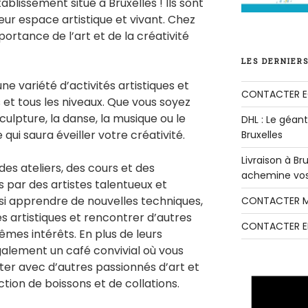
blissement situé à Bruxelles ! Ils sont
leur espace artistique et vivant. Chez
portance de l’art et de la créativité
LES DERNIERS
 variété d’activités artistiques et
CONTACTER E
s et tous les niveaux. Que vous soyez
sculpture, la danse, la musique ou le
DHL : Le géant 
 qui saura éveiller votre créativité.
Bruxelles
Livraison à B
des ateliers, des cours et des
achemine vos 
par des artistes talentueux et
si apprendre de nouvelles techniques,
CONTACTER M
artistiques et rencontrer d’autres
CONTACTER E
es intérêts. En plus de leurs
 également un café convivial où vous
ter avec d’autres passionnés d’art et
ction de boissons et de collations.