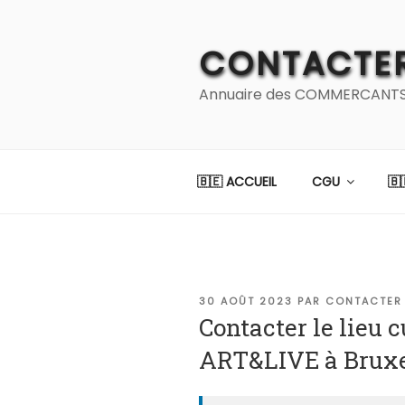
Aller
au
CONTACTER
contenu
principal
Annuaire des COMMERCANTS et
🇧🇪 ACCUEIL
CGU
🇧
PUBLIÉ
30 AOÛT 2023
PAR
CONTACTER
LE
Contacter le lieu
ART&LIVE à Bruxe