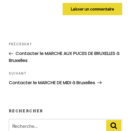
Navigation
Article
PRÉCÉDENT
de
précédent
Contacter le MARCHE AUX PUCES DE BRUXELLES à
l’article
Bruxelles
Article
SUIVANT
suivant
Contacter le MARCHE DE MIDI à Bruxelles
RECHERCHER
Recherche
Recher
pour