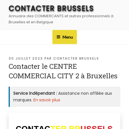
Aller
CONTACTER BRUSSELS
au
Annuaire des COMMERCANTS et autres professionnels à
contenu
Bruxelles et en Belgique
principal
Menu
PUBLIÉ
30 JUILLET 2023
PAR
CONTACTER BRUSSELS
LE
Contacter le CENTRE
COMMERCIAL CITY 2 à Bruxelles
Service indépendant :
Assistance non affiliée aux
marques.
En savoir plus