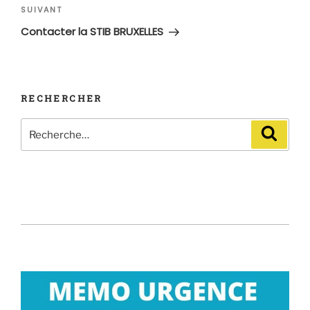
Article
SUIVANT
suivant
Contacter la STIB BRUXELLES
RECHERCHER
Recherche
Recher
pour
: