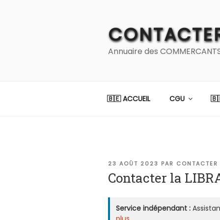
Aller
au
CONTACTER
contenu
principal
Annuaire des COMMERCANTS et
🇧🇪 ACCUEIL
CGU
🇧
PUBLIÉ
23 AOÛT 2023
PAR
CONTACTER 
LE
Contacter la LIBR
Service indépendant :
Assistan
plus