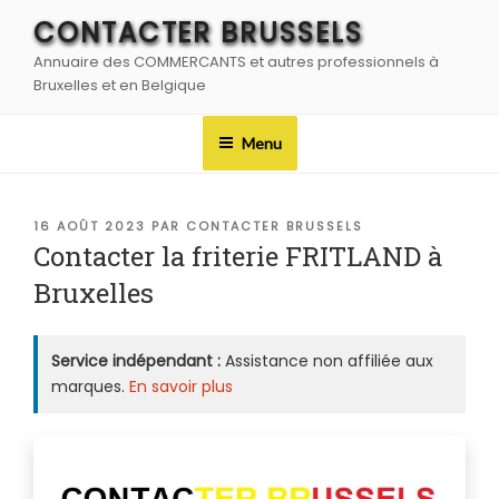
Aller
CONTACTER BRUSSELS
au
Annuaire des COMMERCANTS et autres professionnels à
contenu
Bruxelles et en Belgique
principal
Menu
PUBLIÉ
16 AOÛT 2023
PAR
CONTACTER BRUSSELS
LE
Contacter la friterie FRITLAND à
Bruxelles
Service indépendant :
Assistance non affiliée aux
marques.
En savoir plus