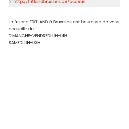
☞
http://fritlandbrussels.be/acceuil
La friterie FRITLAND à Bruxelles est heureuse de vous
accueillir du :
DIMANCHE-VENDREDI:11H-01H
SAMEDI:11H-03H