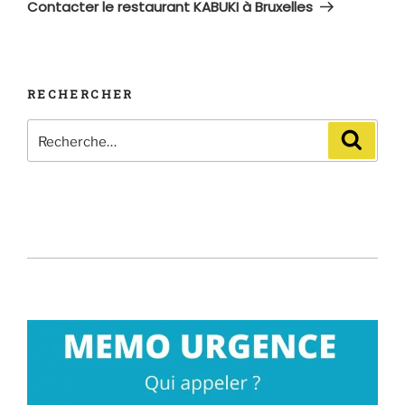
suivant
Contacter le restaurant KABUKI à Bruxelles
RECHERCHER
Recherche
Recher
pour
: