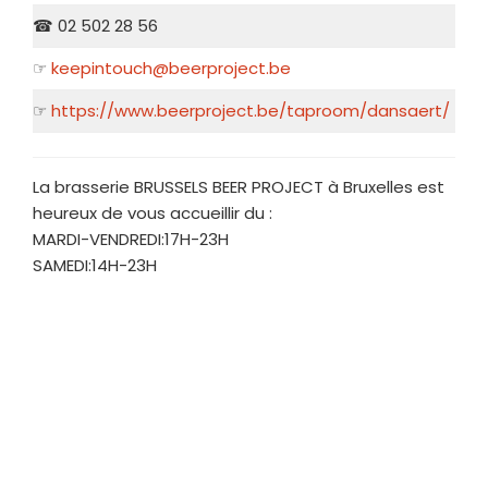
☎ 02 502 28 56
☞
keepintouch@beerproject.be
☞
https://www.beerproject.be/taproom/dansaert/
La brasserie BRUSSELS BEER PROJECT à Bruxelles est
heureux de vous accueillir du :
MARDI-VENDREDI:17H-23H
SAMEDI:14H-23H