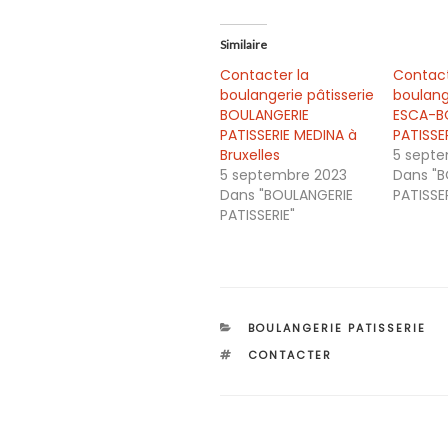
Similaire
Contacter la
Contact
boulangerie pâtisserie
boulang
BOULANGERIE
ESCA-B
PATISSERIE MEDINA à
PATISSER
Bruxelles
5 sept
5 septembre 2023
Dans "B
Dans "BOULANGERIE
PATISSER
PATISSERIE"
CATÉGORIES
BOULANGERIE PATISSERIE
ÉTIQUETTES
CONTACTER