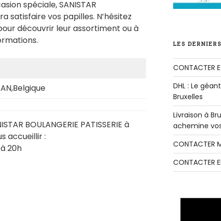
asion spéciale, SANISTAR
satisfaire vos papilles. N’hésitez
pour découvrir leur assortiment ou à
ormations.
LES DERNIERS
CONTACTER E
DHL : Le géant 
AN,Belgique
Bruxelles
Livraison à B
ANISTAR BOULANGERIE PATISSERIE à
achemine vos 
 accueillir :
CONTACTER M
 à 20h
CONTACTER E