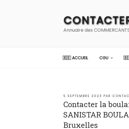
Aller
au
CONTACTER
contenu
principal
Annuaire des COMMERCANTS et
🇧🇪 ACCUEIL
CGU
🇧
PUBLIÉ
5 SEPTEMBRE 2023
PAR
CONTAC
LE
Contacter la boula
SANISTAR BOULAN
Bruxelles