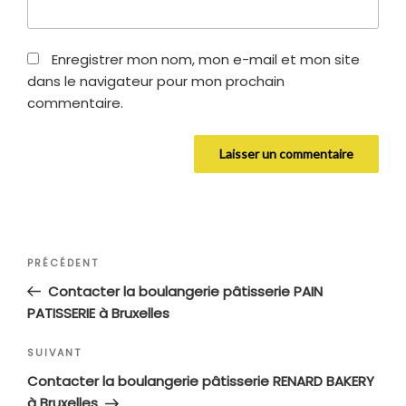
Enregistrer mon nom, mon e-mail et mon site
dans le navigateur pour mon prochain
commentaire.
Navigation
Article
PRÉCÉDENT
de
précédent
Contacter la boulangerie pâtisserie PAIN
l’article
PATISSERIE à Bruxelles
Article
SUIVANT
suivant
Contacter la boulangerie pâtisserie RENARD BAKERY
à Bruxelles