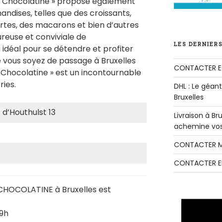
La Chocolatine » propose également
andises, telles que des croissants,
artes, des macarons et bien d’autres
reuse et conviviale de
LES DERNIERS
u idéal pour se détendre et profiter
vous soyez de passage à Bruxelles
CONTACTER E
La Chocolatine » est un incontournable
ries.
DHL : Le géant 
Bruxelles
 d’Houthulst 13
Livraison à B
achemine vos 
CONTACTER M
CONTACTER E
 CHOCOLATINE à Bruxelles est
19h