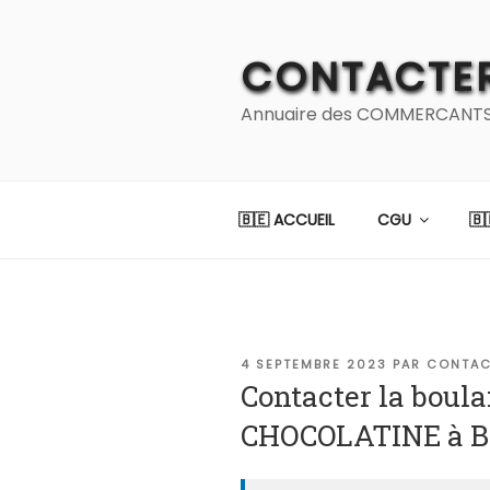
Aller
au
CONTACTER
contenu
principal
Annuaire des COMMERCANTS et
🇧🇪 ACCUEIL
CGU
🇧
PUBLIÉ
4 SEPTEMBRE 2023
PAR
CONTAC
LE
Contacter la boula
CHOCOLATINE à B