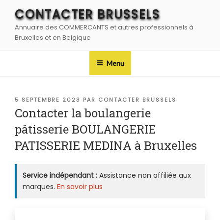
Aller
CONTACTER BRUSSELS
au
Annuaire des COMMERCANTS et autres professionnels à
contenu
Bruxelles et en Belgique
principal
Menu
PUBLIÉ
5 SEPTEMBRE 2023
PAR
CONTACTER BRUSSELS
LE
Contacter la boulangerie
pâtisserie BOULANGERIE
PATISSERIE MEDINA à Bruxelles
Service indépendant :
Assistance non affiliée aux
marques.
En savoir plus