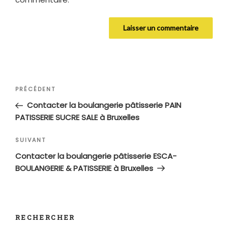
Navigation
Article
PRÉCÉDENT
de
précédent
Contacter la boulangerie pâtisserie PAIN
l’article
PATISSERIE SUCRE SALE à Bruxelles
Article
SUIVANT
suivant
Contacter la boulangerie pâtisserie ESCA-
BOULANGERIE & PATISSERIE à Bruxelles
RECHERCHER