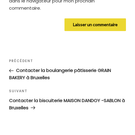
dans le navigateur pour mon prochain
commentaire.
Navigation
Article
PRÉCÉDENT
de
précédent
Contacter la boulangerie pâtisserie GRAIN
l’article
BAKERY à Bruxelles
Article
SUIVANT
suivant
Contacter la biscuiterie MAISON DANDOY -SABLON à
Bruxelles