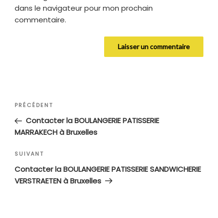
dans le navigateur pour mon prochain
commentaire.
Navigation
Article
PRÉCÉDENT
de
précédent
Contacter la BOULANGERIE PATISSERIE
l’article
MARRAKECH à Bruxelles
Article
SUIVANT
suivant
Contacter la BOULANGERIE PATISSERIE SANDWICHERIE
VERSTRAETEN à Bruxelles