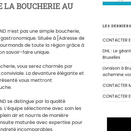
E LA BOUCHERIE AU
LES DERNIERS
 n’est pas une simple boucherie,
n gastronomique. Située à [Adresse de
CONTACTER E
s gourmands de toute la région grâce à
DHL : Le géant 
on savoir-faire unique.
Bruxelles
ucherie, vous serez charmés par
Livraison à B
conviviale. La devanture élégante et
achemine vos 
résenté vous mettront
CONTACTER M
uche.
CONTACTER E
se distingue par la qualité
. L’équipe sélectionne avec soin les
plein air et nourris de manière
 ensuite maturée avec expertise pour
tendreté incomparables.