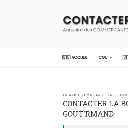
Aller
au
CONTACTER
contenu
principal
Annuaire des COMMERCANTS et
🇧🇪 ACCUEIL
CGU
🇧
PUBLIÉ
16 AVRIL 2024
PAR
FITIA - SER
LE
CONTACTER LA B
GOUT’RMAND