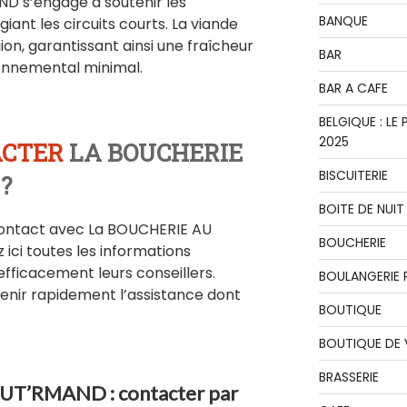
 s’engage à soutenir les
BANQUE
iant les circuits courts. La viande
ion, garantissant ainsi une fraîcheur
BAR
onnemental minimal.
BAR A CAFE
BELGIQUE : L
2025
CTER
LA BOUCHERIE
BISCUITERIE
?
BOITE DE NUIT
 contact avec La BOUCHERIE AU
BOUCHERIE
ci toutes les informations
fficacement leurs conseillers.
BOULANGERIE P
tenir rapidement l’assistance dont
BOUTIQUE
BOUTIQUE DE
BRASSERIE
T’RMAND : contacter par