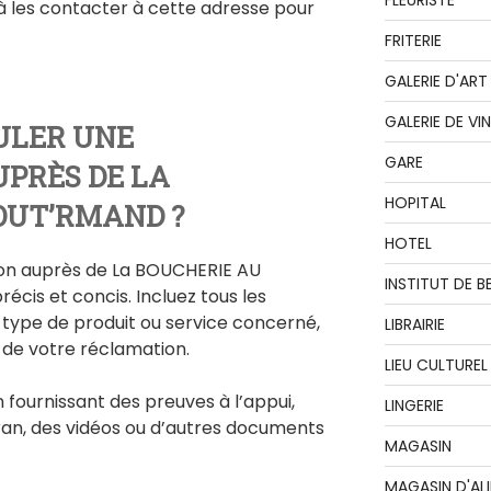
FLEURISTE
 les contacter à cette adresse pour
FRITERIE
GALERIE D'ART
GALERIE DE VI
LER UNE
GARE
PRÈS DE LA
HOPITAL
OUT’RMAND ?
HOTEL
ion auprès de La BOUCHERIE AU
INSTITUT DE B
écis et concis. Incluez tous les
le type de produit ou service concerné,
LIBRAIRIE
e de votre réclamation.
LIEU CULTUREL
fournissant des preuves à l’appui,
LINGERIE
ran, des vidéos ou d’autres documents
MAGASIN
MAGASIN D'AL