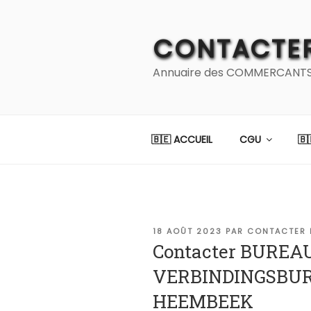
Aller
au
CONTACTER
contenu
principal
Annuaire des COMMERCANTS et
🇧🇪 ACCUEIL
CGU
🇧
PUBLIÉ
18 AOÛT 2023
PAR
CONTACTER 
LE
Contacter BUREA
VERBINDINGSBU
HEEMBEEK