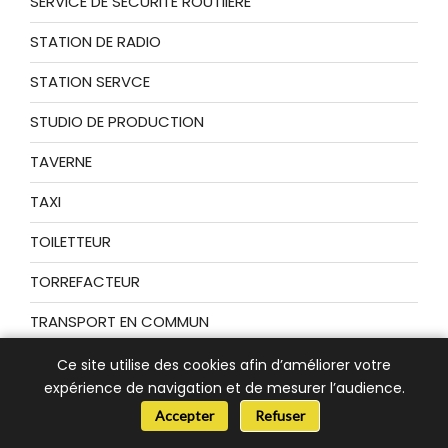
SERVICE DE SÉCURITÉ ROUTIIÈRE
STATION DE RADIO
STATION SERVCE
STUDIO DE PRODUCTION
TAVERNE
TAXI
TOILETTEUR
TORREFACTEUR
TRANSPORT EN COMMUN
TRANSPORTEUR
Ce site utilise des cookies afin d’améliorer votre
expérience de navigation et de mesurer l’audience.
VETEMENTS
📞 Besoin d’aide ?
Accepter
Refuser