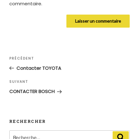
commentaire.
Navigation
Article
PRÉCÉDENT
de
précédent
Contacter TOYOTA
l’article
Article
SUIVANT
suivant
CONTACTER BOSCH
RECHERCHER
Recherche
Recher