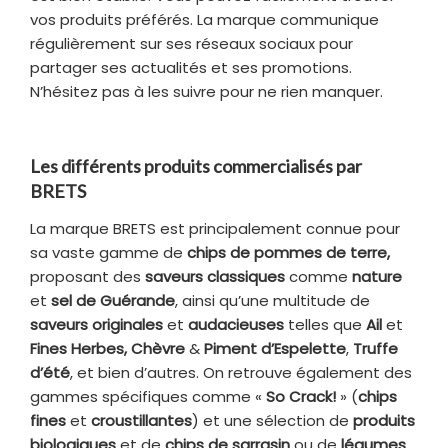
vos produits préférés. La marque communique
régulièrement sur ses réseaux sociaux pour
partager ses actualités et ses promotions.
N’hésitez pas à les suivre pour ne rien manquer.
Les différents produits commercialisés par
BRETS
La marque BRETS est principalement connue pour
sa vaste gamme de
chips de pommes de terre,
proposant des
saveurs classiques
comme
nature
et
sel de Guérande
, ainsi qu’une multitude de
saveurs originales
et
audacieuses
telles que
Ail
et
Fines Herbes, Chèvre
&
Piment d’Espelette
,
Truffe
d’été
, et bien d’autres. On retrouve également des
gammes spécifiques comme «
So Crack!
» (
chips
fines
et
croustillantes
) et une sélection de
produits
biologiques
et de
chips de sarrasin
ou de
légumes
,