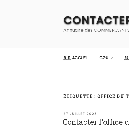
Aller
au
CONTACTER
contenu
principal
Annuaire des COMMERCANTS et
🇧🇪 ACCUEIL
CGU
🇧
ÉTIQUETTE :
OFFICE DU 
PUBLIÉ
27 JUILLET 2023
LE
Contacter l’office