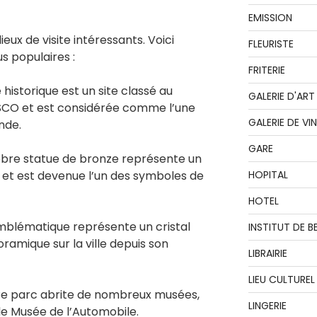
EMISSION
eux de visite intéressants. Voici
FLEURISTE
s populaires :
FRITERIE
historique est un site classé au
GALERIE D'ART
SCO et est considérée comme l’une
GALERIE DE VI
nde.
GARE
èbre statue de bronze représente un
r et est devenue l’un des symboles de
HOPITAL
HOTEL
mblématique représente un cristal
INSTITUT DE B
ramique sur la ville depuis son
LIBRAIRIE
LIEU CULTUREL
e parc abrite de nombreux musées,
LINGERIE
le Musée de l’Automobile.