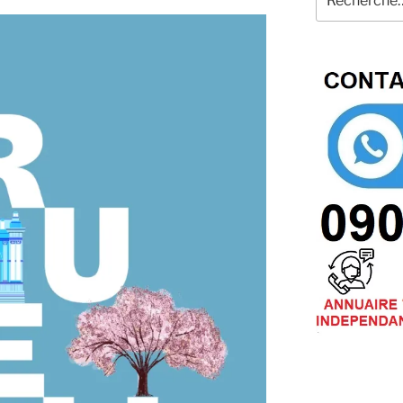
pour
: