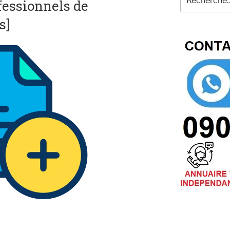
fessionnels de
pour
:
s]