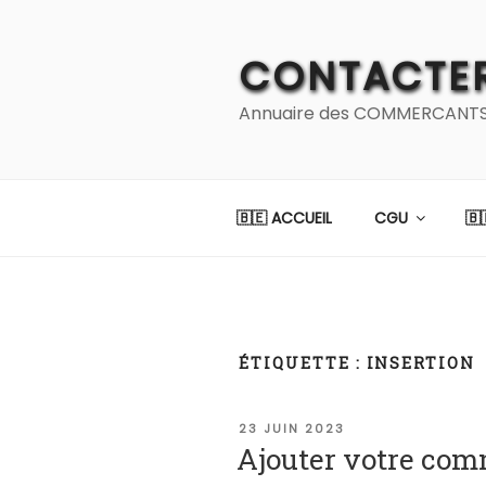
Aller
au
CONTACTER
contenu
principal
Annuaire des COMMERCANTS et
🇧🇪 ACCUEIL
CGU
🇧
ÉTIQUETTE :
INSERTION
PUBLIÉ
23 JUIN 2023
LE
Ajouter votre comm